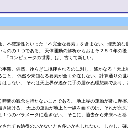
逸、不確定性といった「不完全な要素」を含まない、理想的な世
いものの１つである。 天体運動の解析からおよそ２５０年の後
。 「コンピュータの世界」は、古くて新しい。
の事態、偶然、ゆらぎに撹拌されるのに対し、遙かなる「天上界
ること。 偶然や未知なる要素が全く介在しない、計算通りの世
りはしない。 それは天上界が遙かに手の届かぬ理想郷であり、
く時間の観念を持たないことである。 地上界の運動が常に摩擦
描き続ける。 天上の運動が地上と一線を画すのは、それが永久
は１つのパラメータに過ぎない。 そこに、過去から未来へと移
かされても納得のいかない方も多いかもしれない。 しかし、確