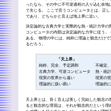
ったなら、その中に不可逆過程の入り込む余地
て生じる。 ここで言うコンピュータとは、正
であり、どちらかと言えば地上界に近い。
決定論的な古典力学と実際的な熱・統計力学の
コンピュータの内部は決定論的な力学に従う。
ある。 物理の中には、純粋に理論と観念だけ
るだろう。
「天上界」
純粋、完全、予定調和
不確定
古典力学、可逆コンピュータ
熱・統
現実の世界から遠い
現実の
理論的に扱い易い
理論的
天上界とは、良く言えば美しく完結した観念の
ると観念的な理屈は、それが観念的だという理