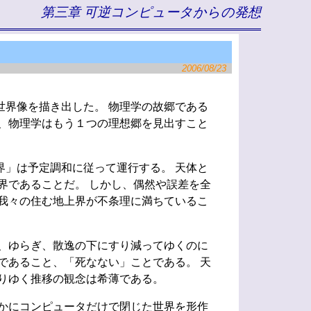
第三章 可逆コンピュータからの発想
2006/08/23
界像を描き出した。 物理学の故郷である
、物理学はもう１つの理想郷を見出すこと
」は予定調和に従って運行する。 天体と
界であることだ。 しかし、偶然や誤差を全
我々の住む地上界が不条理に満ちているこ
、ゆらぎ、散逸の下にすり減ってゆくのに
であること、「死なない」ことである。 天
りゆく推移の観念は希薄である。
かにコンピュータだけで閉じた世界を形作