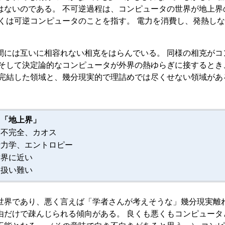
はないのである。 不可逆過程は、コンピュータの世界が地上界
しくは可逆コンピュータのことを指す。 電力を消費し、発熱し
間には互いに相容れない相克をはらんでいる。 同様の相克がコ
 そして決定論的なコンピュータが外界の熱ゆらぎに接するとき
で完結した領域と、幾分現実的で理詰めでは尽くせない領域があ
「地上界」
、不完全、カオス
計力学、エントロピー
世界に近い
に扱い難い
世界であり、悪く言えば「学者さんが考えそうな」幾分現実離れ
由だけで疎んじられる傾向がある。 良くも悪くもコンピュータ